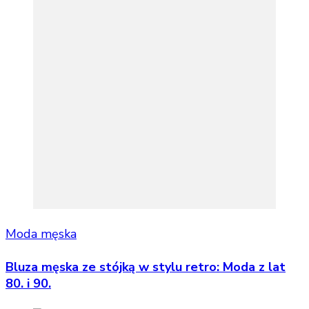
Moda męska
Bluza męska ze stójką w stylu retro: Moda z lat
80. i 90.